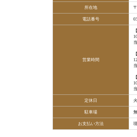
所在地
〒
電話番号
0
1
当
営業時間
1
当
1
当
定休日
駐車場
お支払い方法
現