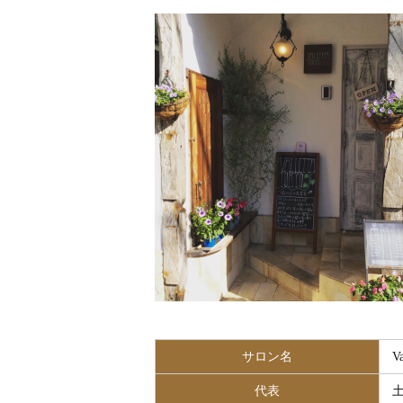
サロン名
V
代表
土