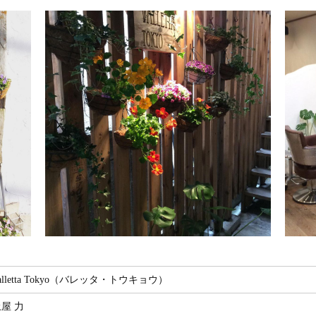
alletta Tokyo（バレッタ・トウキョウ）
屋 力